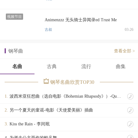
视频节目
Animenzzz 无头骑士异闻录ed Trust Me
古叔
03-26
钢琴曲
查看全部 >
名曲
古典
流行
曲集
钢琴名曲欣赏TOP30
1.
波西米亚狂想曲（选自电影《Bohemian Rhapsody》）-Queen
2.
另一个夏天的童谣-电影《天使爱美丽》插曲
3.
Kiss the Rain - 李闰珉
4.
为逝去公主而作的帕凡舞