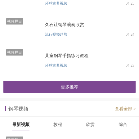
环球古典视频
04-25
视频栏目
久石让钢琴演奏欣赏
流行视频趋势
04-24
视频栏目
儿童钢琴手指练习教程
环球古典视频
04-23
更多推荐
钢琴视频
查看全部 >
最新视频
教程
欣赏
综合