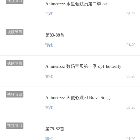
视频节目
Animenzzz 水星领航员第二季 ost
古叔
03-26
视频节目
第83-88首
球姐
01-20
视频节目
Animenzzz 数码宝贝第一季 op1 butterfly
古叔
03-26
视频节目
Animenzzz 天使心跳ed Brave Song
古叔
03-26
视频节目
第79-82首
球姐
01-20