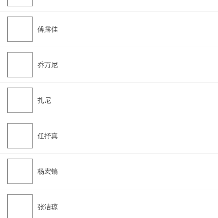
傅露佳
乔万尼
扎尼
任抒真
杨宏镐
张洁琼