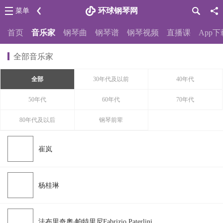
环球钢琴网
菜单
首页
音乐家
钢琴曲
钢琴谱
钢琴视频
直播课
App下
全部音乐家
全部
30年代及以前
40年代
50年代
60年代
70年代
80年代及以后
钢琴前辈
崔岚
杨桂琳
法布里奇奧‧帕特里尼Fabrizio Paterlini