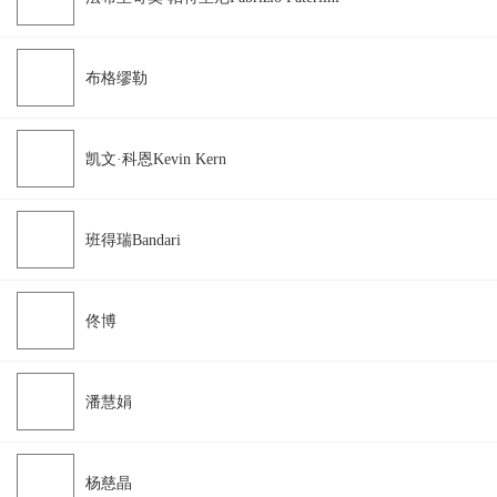
布格缪勒
凯文·科恩Kevin Kern
班得瑞Bandari
佟博
潘慧娟
杨慈晶