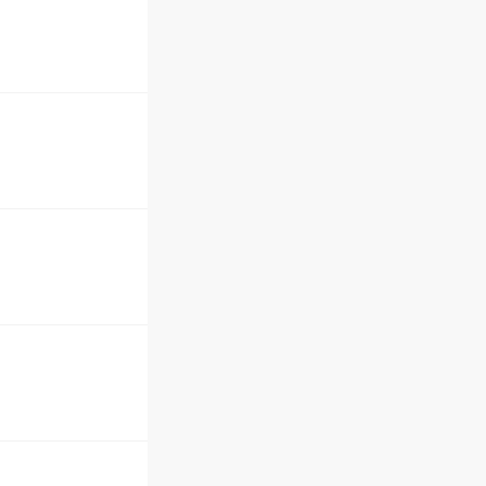
作为动漫发源地的日本，有着无数著名的动漫作
曲谱。