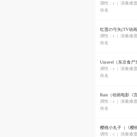
调性：c | 演奏难
佚名
红莲の弓矢(TV动
调性：c | 演奏难
佚名
Unravel（东京食尸
调性：c | 演奏难
佚名
Rain（动画电影
调性：c | 演奏难
佚名
樱桃小丸子（《樱
调性：c | 演奏难