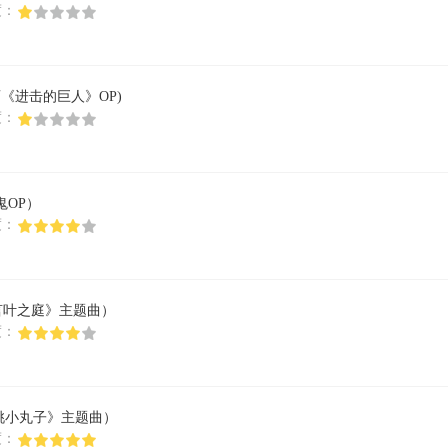
度：
画《进击的巨人》OP)
度：
鬼OP）
度：
《言叶之庭》主题曲）
度：
桃小丸子》主题曲）
度：