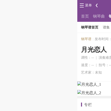
菜单
首页
钢琴曲
钢琴谱首页
谱集
钢琴谱
|
发布时间：20
月光恋人
调性：-- | 演奏难
速度：-- | 拍号：-
艺术家：未知
专栏