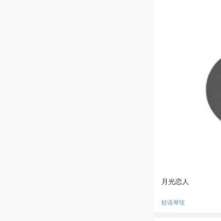
月光恋人
轻语琴弦