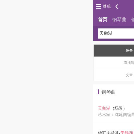
菜单
首页
钢琴曲
综合
直播
文章
钢琴曲
天鹅湖
（场景）
艺术家：沈建国编
柴可夫斯基-
天鹅湖