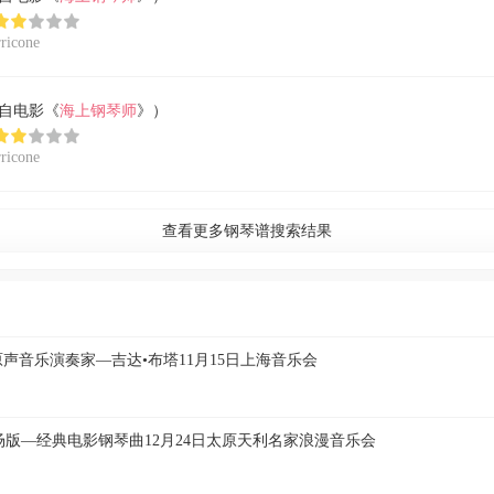
icone
w（选自电影《
海上钢琴师
》）
icone
查看更多钢琴谱搜索结果
原声音乐演奏家—吉达•布塔11月15日上海音乐会
场版—经典电影钢琴曲12月24日太原天利名家浪漫音乐会