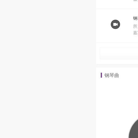
钢
所
嘉
钢琴曲