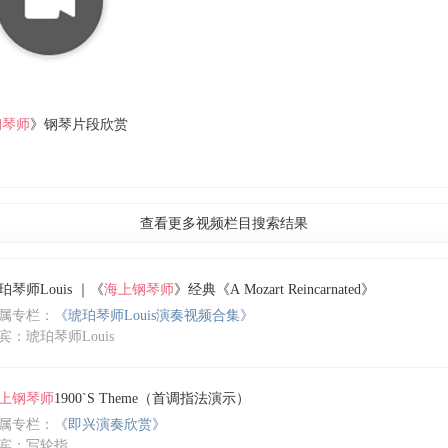
钢琴师
》钢琴片段欣赏
查看更多视频栏目搜索结果
珀琴师Louis ｜《
海上钢琴师
》经典《A Mozart Reincarnated》
属专栏：
《琥珀琴师Louis演奏视频合集》
宾：琥珀琴师Louis
上钢琴师
1900`S Theme（首调指法演示）
属专栏：
《即兴演奏欣赏》
宾：写轮指