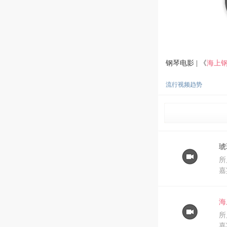
钢琴电影 | 《
海上
流行视频趋势
琥
所
嘉
海
所
嘉