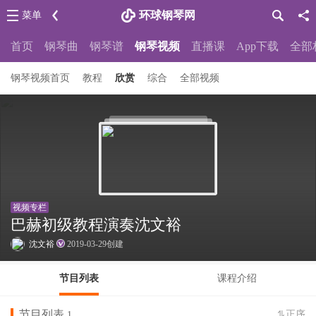
环球钢琴网
菜单
首页
钢琴曲
钢琴谱
钢琴视频
直播课
App下载
全部
钢琴视频首页
教程
欣赏
综合
全部视频
视频专栏
巴赫初级教程演奏沈文裕
沈文裕
2019-03-29创建
节目列表
课程介绍
节目列表
正序
1