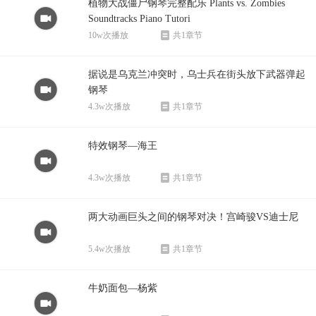
植物大战僵尸钢琴完整配乐 Plants vs. Zombies
Soundtracks Piano Tutori
10w次播放
共1章节
据说是乌克兰冲突时，乌士兵在街头放下武器弹起
钢琴
4.3w次播放
共1章节
特效钢琴—海王
4.3w次播放
共1章节
两大动画巨头之间的钢琴对决！宫崎骏VS迪士尼
5.4w次播放
共1章节
牛奶面包—杨紫