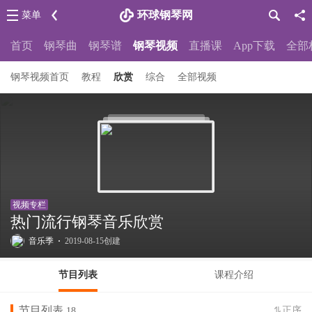
环球钢琴网
菜单
首页
钢琴曲
钢琴谱
钢琴视频
直播课
App下载
全部
钢琴视频首页
教程
欣赏
综合
全部视频
视频专栏
热门流行钢琴音乐欣赏
音乐季
·
2019-08-15创建
节目列表
课程介绍
节目列表
正序
18