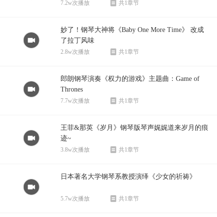
7.2w次播放
共1章节
妙了！钢琴大神将《Baby One More Time》 改成
了拉丁风味
2.8w次播放
共1章节
郎朗钢琴演奏《权力的游戏》主题曲：Game of
Thrones
7.7w次播放
共1章节
王菲&那英《岁月》钢琴版琴声娓娓道来岁月的痕
迹~
3.8w次播放
共1章节
日本著名大学钢琴系教授演绎《少女的祈祷》
5.7w次播放
共1章节