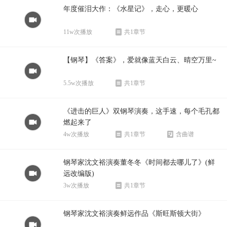
年度催泪大作：《水星记》，走心，更暖心
11w次播放
共1章节
【钢琴】《答案》，爱就像蓝天白云、晴空万里~
5.5w次播放
共1章节
《进击的巨人》双钢琴演奏，这手速，每个毛孔都
燃起来了
4w次播放
共1章节
含曲谱
钢琴家沈文裕演奏董冬冬《时间都去哪儿了》(鲜
远改编版)
3w次播放
共1章节
钢琴家沈文裕演奏鲜远作品《斯旺斯顿大街》