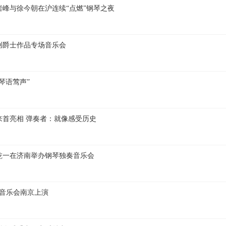
峰与徐今朝在沪连续“点燃”钢琴之夜
创爵士作品专场音乐会
琴语莺声”
来首亮相 弹奏者：就像感受历史
乾一在济南举办钢琴独奏音乐会
曲音乐会南京上演