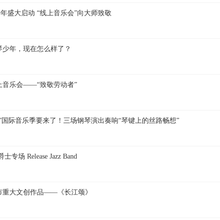
斯特年盛大启动 “线上音乐会”向大师致敬
琴少年，现在怎么样了？
音乐会——“致敬劳动者”
一路”国际音乐季要来了！三场钢琴演出奏响“琴键上的丝路畅想”
士专场 Release Jazz Band
市重大文创作品——《长江颂》