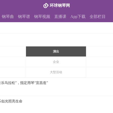
环球钢琴网
钢琴曲
钢琴谱
钢琴视频
直播课
App下载
全部栏目
演出
企业
大型活动
音乐马拉松”，指定用琴“宜昌造”
乐似光照亮生命