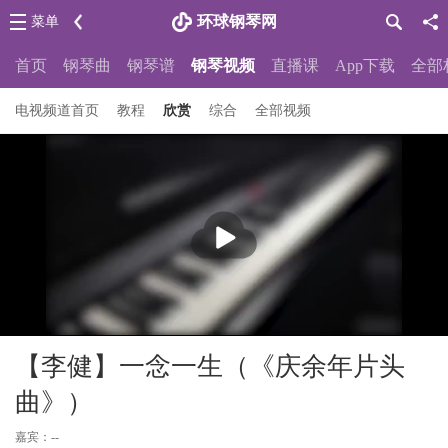
环球钢琴网
菜单
首页
钢琴曲
钢琴谱
钢琴视频
直播课
App下载
全部
电视频道首页
教程
欣赏
综合
全部视频
播
放
【李健】一念一生（《庆余年片头
曲》）
嘉宾：--