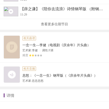
【薛之谦】《陪你去流浪》诗情钢琴版 （附钢琴谱
11-29
查看更多往期节目
相关曲谱
一念一生—李健（电视剧《庆余年》片头曲）
|
艺术家:李健
调性:F调
难度
相关音频
息怒：《一念一生》钢琴版（《庆余年片头曲》）
艺术家:息息息怒
详情