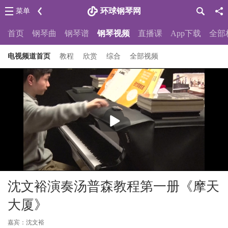
环球钢琴网
菜单
首页
钢琴曲
钢琴谱
钢琴视频
直播课
App下载
全部
电视频道首页
教程
欣赏
综合
全部视频
播
放
沈文裕演奏汤普森教程第一册《摩天
大厦》
嘉宾：沈文裕