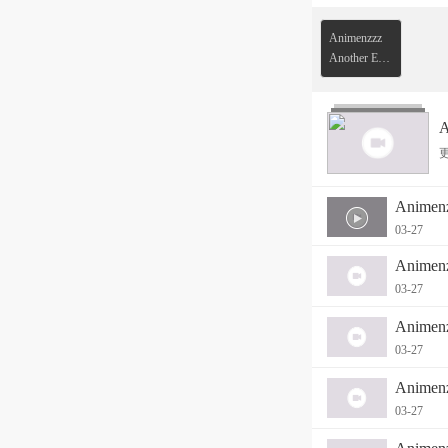
Animenzzz
Another ED
Anamnesis
Animen
03-27
Anime
03-27
Anim
03-27
03-27