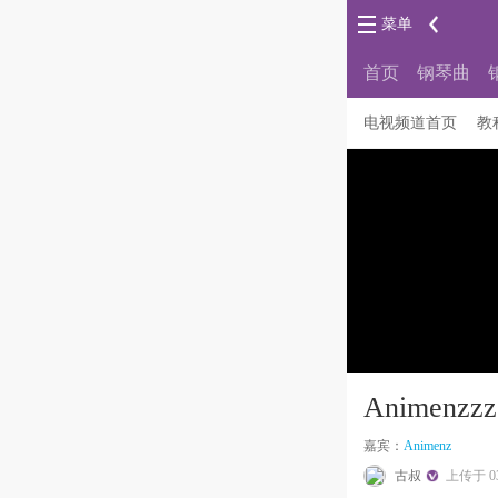
菜单
首页
钢琴曲
电视频道首页
教
Animenzzz
嘉宾：
Animenz
古叔
上传于 03