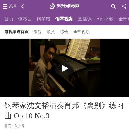
环球钢琴网
菜单
首页
钢琴曲
钢琴谱
钢琴视频
直播课
App下载
全部
电视频道首页
教程
欣赏
综合
全部视频
播
放
钢琴家沈文裕演奏肖邦《离别》练习
曲 Op.10 No.3
嘉宾：沈文裕