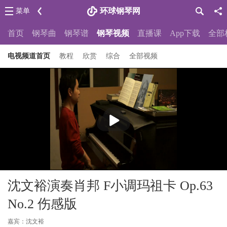
环球钢琴网
菜单
首页
钢琴曲
钢琴谱
钢琴视频
直播课
App下载
全部
电视频道首页
教程
欣赏
综合
全部视频
播
放
沈文裕演奏肖邦 F小调玛祖卡 Op.63
No.2 伤感版
嘉宾：沈文裕