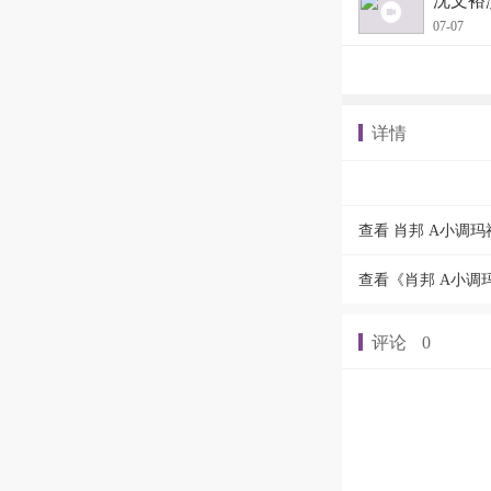
沈文裕演
07-07
详情
查看 肖邦 A小调玛祖
查看《肖邦 A小调玛祖
评论
0