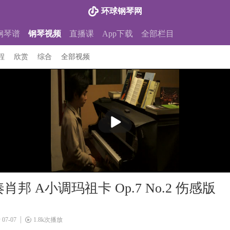
环球钢琴网
钢琴谱
钢琴视频
直播课
App下载
全部栏目
程
欣赏
综合
全部视频
播
放
邦 A小调玛祖卡 Op.7 No.2 伤感版
07-07
1.8k次播放